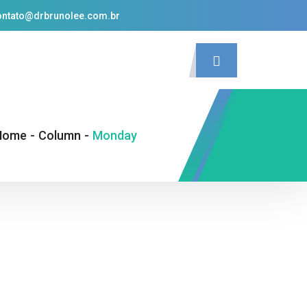
ontato@drbrunolee.com.br
Home
-
Column
-
Monday