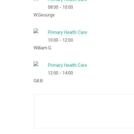
08:00
-
10:00
W.Geourge
Primary Health Care
10:00
-
12:00
William.G
Primary Health Care
12:00
-
14:00
Gill.B